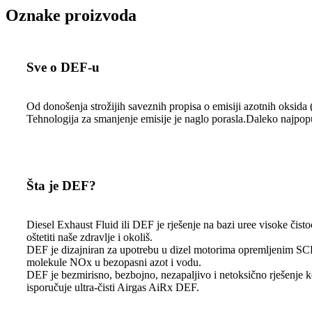
Oznake proizvoda
Sve o DEF-u
Od donošenja strožijih saveznih propisa o emisiji azotnih oksid
Tehnologija za smanjenje emisije je naglo porasla.Daleko najpopu
Šta je DEF?
Diesel Exhaust Fluid ili DEF je rješenje na bazi uree visoke čis
oštetiti naše zdravlje i okoliš.
DEF je dizajniran za upotrebu u dizel motorima opremljenim SC
molekule NOx u bezopasni azot i vodu.
DEF je bezmirisno, bezbojno, nezapaljivo i netoksično rješenje k
isporučuje ultra-čisti Airgas AiRx DEF.