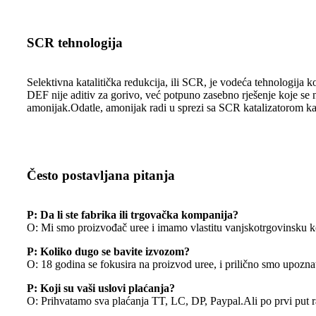
SCR tehnologija
Selektivna katalitička redukcija, ili SCR, je vodeća tehnologija 
DEF nije aditiv za gorivo, već potpuno zasebno rješenje koje se n
amonijak.Odatle, amonijak radi u sprezi sa SCR katalizatorom ka
Često postavljana pitanja
P: Da li ste fabrika ili trgovačka kompanija?
O: Mi smo proizvođač uree i imamo vlastitu vanjskotrgovinsku 
P: Koliko dugo se bavite izvozom?
O: 18 godina se fokusira na proizvod uree, i prilično smo upozn
P: Koji su vaši uslovi plaćanja?
O: Prihvatamo sva plaćanja TT, LC, DP, Paypal.Ali po prvi put 