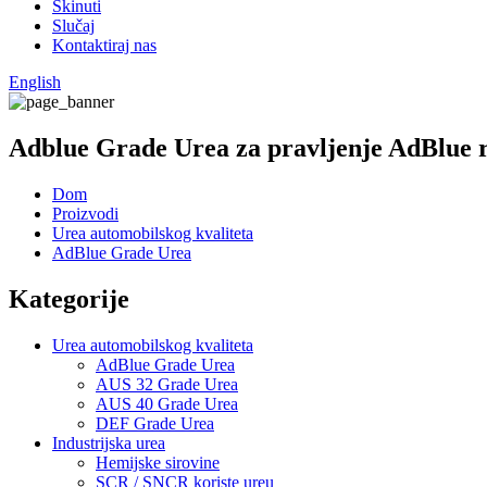
Skinuti
Slučaj
Kontaktiraj nas
English
Adblue Grade Urea za pravljenje AdBlue 
Dom
Proizvodi
Urea automobilskog kvaliteta
AdBlue Grade Urea
Kategorije
Urea automobilskog kvaliteta
AdBlue Grade Urea
AUS 32 Grade Urea
AUS 40 Grade Urea
DEF Grade Urea
Industrijska urea
Hemijske sirovine
SCR / SNCR koriste ureu