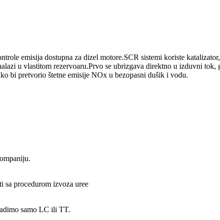
kontrole emisija dostupna za dizel motore.SCR sistemi koriste katalizat
alazi u vlastitom rezervoaru.Prvo se ubrizgava direktno u izduvni tok, 
ko bi pretvorio štetne emisije NOx u bezopasni dušik i vodu.
kompaniju.
ati sa procedurom izvoza uree
radimo samo LC ili TT.