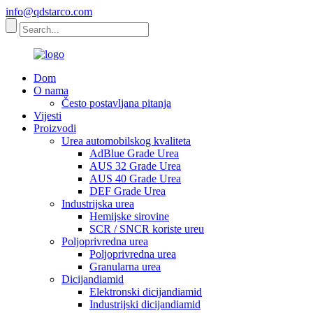
info@qdstarco.com
Dom
O nama
Često postavljana pitanja
Vijesti
Proizvodi
Urea automobilskog kvaliteta
AdBlue Grade Urea
AUS 32 Grade Urea
AUS 40 Grade Urea
DEF Grade Urea
Industrijska urea
Hemijske sirovine
SCR / SNCR koriste ureu
Poljoprivredna urea
Poljoprivredna urea
Granularna urea
Dicijandiamid
Elektronski dicijandiamid
Industrijski dicijandiamid