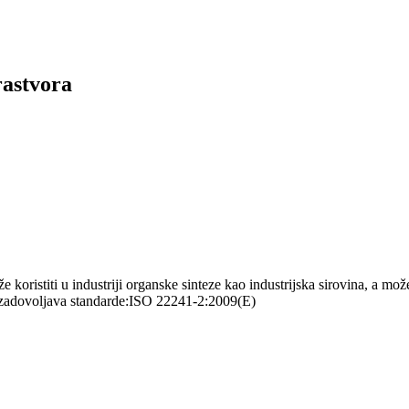
rastvora
istiti u industriji organske sinteze kao industrijska sirovina, a može s
od zadovoljava standarde:ISO 22241-2:2009(E)