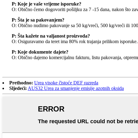
P: Koje je vaše vrijeme isporuke?
O: Obično ćemo dogovoriti pošiljku za 7 -15 dana, nakon što za
P: Šta je sa pakovanjem?
O: Obično nudimo pakovanje sa 50 kg/vreći, 500 kg/vreći ili 10
P: Šta kažete na valjanost proizvoda?
O: Osiguravamo da teret ima 80% rok trajanja prilikom isporuke.
P: Koje dokumente dajete?
O: Obično dajemo komercijalnu fakturu, listu pakovanja, otpremn
Prethodno:
Urea visoke čistoće DEF razreda
Sljedeći:
AUS32 Urea za smanjenje emisije azotnih oksida