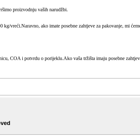
vršimo proizvodnju vaših narudžbi.
00 kg/vreći.Naravno, ako imate posebne zahtjeve za pakovanje, mi ćemo
icu, COA i potvrdu o porijeklu.Ako vaša tržišta imaju posebne zahtjeve