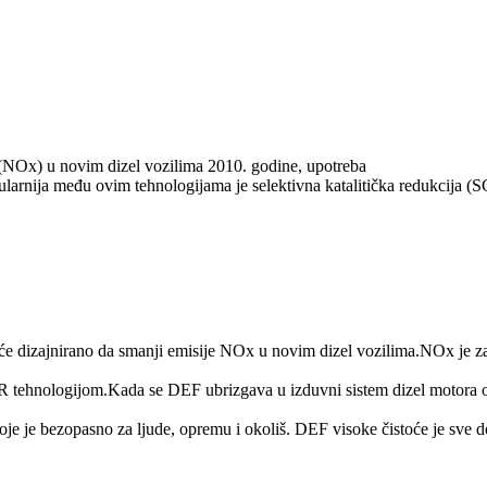
a (NOx) u novim dizel vozilima 2010. godine, upotreba
larnija među ovim tehnologijama je selektivna katalitička redukcija (S
toće dizajnirano da smanji emisije NOx u novim dizel vozilima.NOx je za
R tehnologijom.Kada se DEF ubrizgava u izduvni sistem dizel motora o
oje je bezopasno za ljude, opremu i okoliš. DEF visoke čistoće je sve 