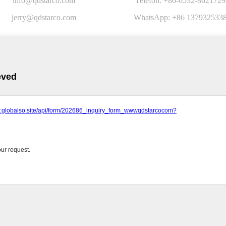
info@qdstarco.com
Telefon: +86-0532-8621729
jerry@qdstarco.com
WhatsApp: +86 137932533