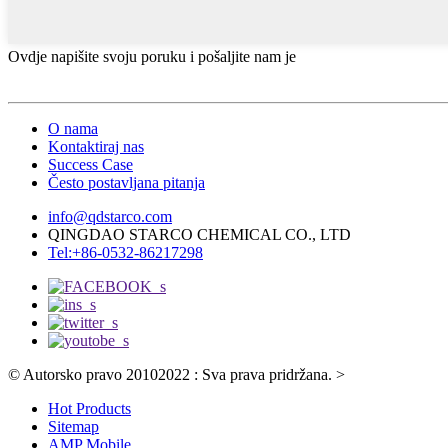
Ovdje napišite svoju poruku i pošaljite nam je
O nama
Kontaktiraj nas
Success Case
Često postavljana pitanja
info@qdstarco.com
QINGDAO STARCO CHEMICAL CO., LTD
Tel:+86-0532-86217298
© Autorsko pravo 20102022 : Sva prava pridržana.
>
Hot Products
Sitemap
AMP Mobile