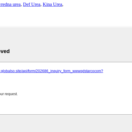
vredna urea
,
Def Urea
,
Kina Urea
,