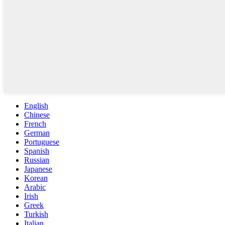
English
Chinese
French
German
Portuguese
Spanish
Russian
Japanese
Korean
Arabic
Irish
Greek
Turkish
Italian