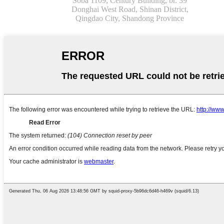
Soba 1109, Century Building, br. 39
Donghai West Road, Shinan District,
Qingdao City, Shandong Province