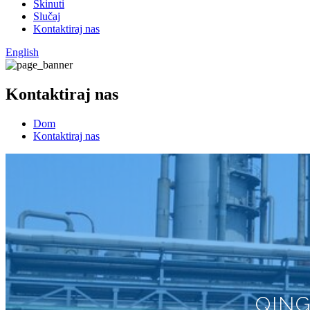
Skinuti
Slučaj
Kontaktiraj nas
English
Kontaktiraj nas
Dom
Kontaktiraj nas
QING