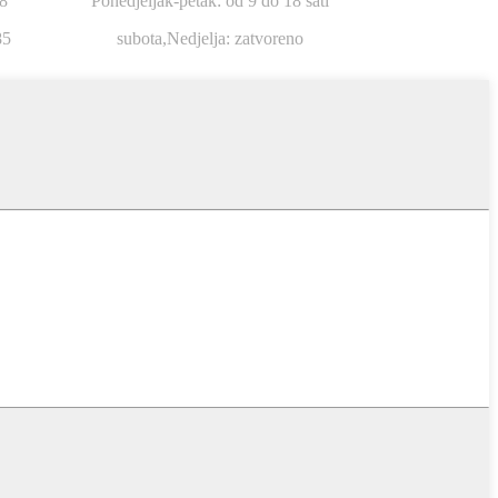
8
Ponedjeljak-petak: od 9 do 18 sati
85
subota,
Nedjelja: zatvoreno