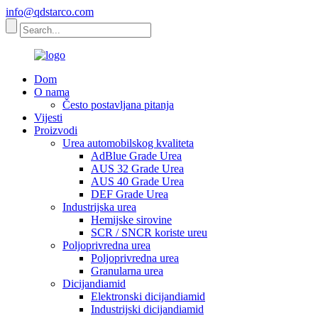
info@qdstarco.com
Dom
O nama
Često postavljana pitanja
Vijesti
Proizvodi
Urea automobilskog kvaliteta
AdBlue Grade Urea
AUS 32 Grade Urea
AUS 40 Grade Urea
DEF Grade Urea
Industrijska urea
Hemijske sirovine
SCR / SNCR koriste ureu
Poljoprivredna urea
Poljoprivredna urea
Granularna urea
Dicijandiamid
Elektronski dicijandiamid
Industrijski dicijandiamid