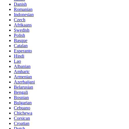
Danish
Romanian
Indonesian
Czech
Afrikaans
Swedish
Polish
Basque
Catalan
Esperanto
Hindi
Lao
Albanian
Amharic
Armenian
Azerbaijani
Belarusian
Bengali
Bosnian
Bulgarian
Cebuano
Chichewa
Corsican
Croatian
Dutch