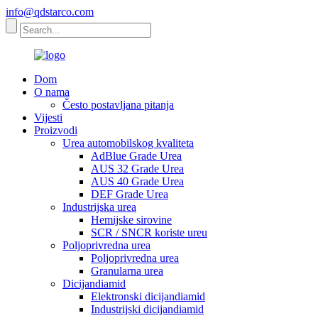
info@qdstarco.com
Dom
O nama
Često postavljana pitanja
Vijesti
Proizvodi
Urea automobilskog kvaliteta
AdBlue Grade Urea
AUS 32 Grade Urea
AUS 40 Grade Urea
DEF Grade Urea
Industrijska urea
Hemijske sirovine
SCR / SNCR koriste ureu
Poljoprivredna urea
Poljoprivredna urea
Granularna urea
Dicijandiamid
Elektronski dicijandiamid
Industrijski dicijandiamid