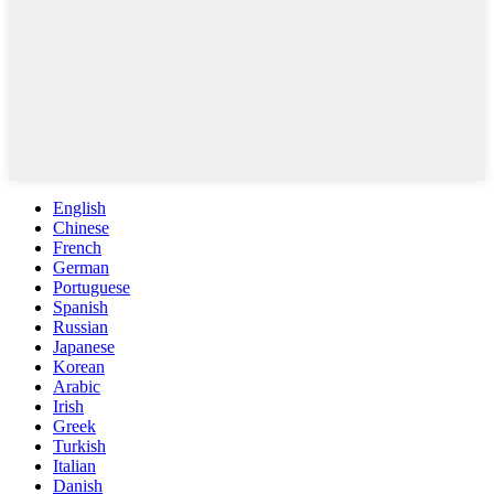
English
Chinese
French
German
Portuguese
Spanish
Russian
Japanese
Korean
Arabic
Irish
Greek
Turkish
Italian
Danish