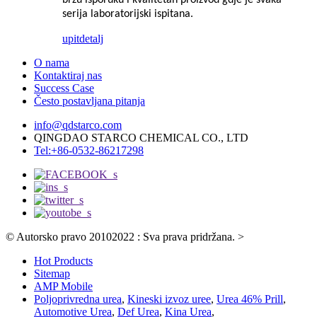
brzu isporuku i kvalitetan proizvod gdje je svaka
serija laboratorijski ispitana.
upit
detalj
O nama
Kontaktiraj nas
Success Case
Često postavljana pitanja
info@qdstarco.com
QINGDAO STARCO CHEMICAL CO., LTD
Tel:+86-0532-86217298
© Autorsko pravo 20102022 : Sva prava pridržana.
>
Hot Products
Sitemap
AMP Mobile
Poljoprivredna urea
,
Kineski izvoz uree
,
Urea 46% Prill
,
Automotive Urea
,
Def Urea
,
Kina Urea
,