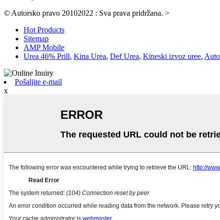
© Autorsko pravo 20102022 : Sva prava pridržana.
>
Hot Products
Sitemap
AMP Mobile
Urea 46% Prill
,
Kina Urea
,
Def Urea
,
Kineski izvoz uree
,
Auto
Pošaljite e-mail
x