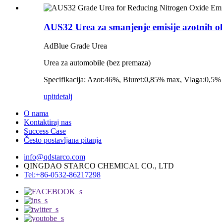
AUS32 Urea za smanjenje emisije azotnih o
AdBlue Grade Urea
Urea za automobile (bez premaza)
Specifikacija: Azot:46%, Biuret:0,85% max, Vlaga:0,5%
upit
detalj
O nama
Kontaktiraj nas
Success Case
Često postavljana pitanja
info@qdstarco.com
QINGDAO STARCO CHEMICAL CO., LTD
Tel:+86-0532-86217298