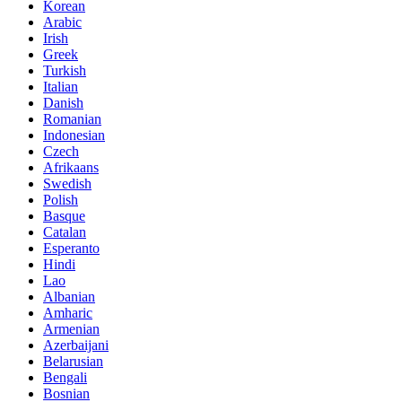
Korean
Arabic
Irish
Greek
Turkish
Italian
Danish
Romanian
Indonesian
Czech
Afrikaans
Swedish
Polish
Basque
Catalan
Esperanto
Hindi
Lao
Albanian
Amharic
Armenian
Azerbaijani
Belarusian
Bengali
Bosnian