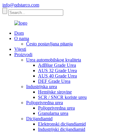
info@qdstarco.com
Dom
O nama
Često postavljana pitanja
Vijesti
Proizvodi
Urea automobilskog kvaliteta
AdBlue Grade Urea
AUS 32 Grade Urea
AUS 40 Grade Urea
DEF Grade Urea
Industrijska urea
Hemijske sirovine
SCR / SNCR koriste ureu
Poljoprivredna urea
Poljoprivredna urea
Granularna urea
Dicijandiamid
Elektronski dicijandiamid
Industrijski dicijandiamid