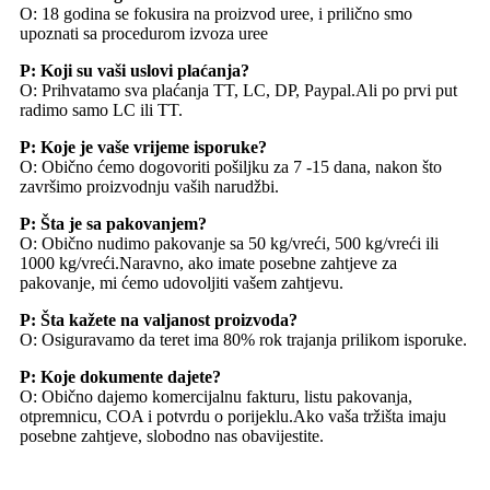
O: 18 godina se fokusira na proizvod uree, i prilično smo
upoznati sa procedurom izvoza uree
P: Koji su vaši uslovi plaćanja?
O: Prihvatamo sva plaćanja TT, LC, DP, Paypal.Ali po prvi put
radimo samo LC ili TT.
P: Koje je vaše vrijeme isporuke?
O: Obično ćemo dogovoriti pošiljku za 7 -15 dana, nakon što
završimo proizvodnju vaših narudžbi.
P: Šta je sa pakovanjem?
O: Obično nudimo pakovanje sa 50 kg/vreći, 500 kg/vreći ili
1000 kg/vreći.Naravno, ako imate posebne zahtjeve za
pakovanje, mi ćemo udovoljiti vašem zahtjevu.
P: Šta kažete na valjanost proizvoda?
O: Osiguravamo da teret ima 80% rok trajanja prilikom isporuke.
P: Koje dokumente dajete?
O: Obično dajemo komercijalnu fakturu, listu pakovanja,
otpremnicu, COA i potvrdu o porijeklu.Ako vaša tržišta imaju
posebne zahtjeve, slobodno nas obavijestite.