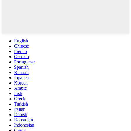
English
Chinese
French
German
Portuguese
Spanish
Russian
Japanese
Korean
Arabic
Irish
Greek
Turkish
Italian
Danish
Romanian
Indonesian
Czech