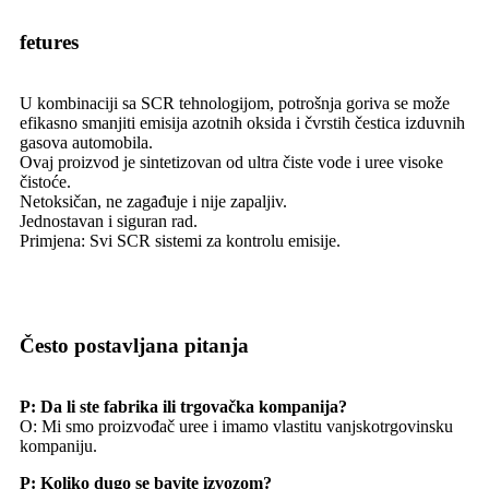
fetures
U kombinaciji sa SCR tehnologijom, potrošnja goriva se može
efikasno smanjiti emisija azotnih oksida i čvrstih čestica izduvnih
gasova automobila.
Ovaj proizvod je sintetizovan od ultra čiste vode i uree visoke
čistoće.
Netoksičan, ne zagađuje i nije zapaljiv.
Jednostavan i siguran rad.
Primjena: Svi SCR sistemi za kontrolu emisije.
Često postavljana pitanja
P: Da li ste fabrika ili trgovačka kompanija?
O: Mi smo proizvođač uree i imamo vlastitu vanjskotrgovinsku
kompaniju.
P: Koliko dugo se bavite izvozom?