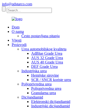
info@qdstarco.com
Dom
O nama
Često postavljana pitanja
Vijesti
Proizvodi
Urea automobilskog kvaliteta
AdBlue Grade Urea
AUS 32 Grade Urea
AUS 40 Grade Urea
DEF Grade Urea
Industrijska urea
Hemijske sirovine
SCR / SNCR koriste ureu
Poljoprivredna urea
Poljoprivredna urea
Granularna urea
Dicijandiamid
Elektronski dicijandiamid
Industrijski dicijandiamid