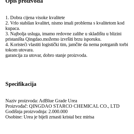
Opis proizvoda
1. Dobra cijena visoke kvalitete
2. Vrlo stabilan kvalitet, nismo imali problema s kvalitetom kod
kupaca.
3. Najbolja usluga, imamo redovne zalihe u skladištu u blizini
pristaništa Qingdao.možemo izvršiti brzu isporuku.
4. Koristeći vlastiti logistički tim, jamčite da nema potrganih torbi
tokom utovara.
garancija za utovar, dobro stanje proizvoda.
Specifikacija
Naziv proizvoda: AdBlue Grade Urea
Proizvođač: QINGDAO STARCO CHEMICAL CO., LTD
Godišnja proizvodnja: 2.000.000
Osobine: Urea je bijeli zrnasti kristal bez mirisa