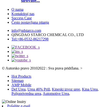
sirovine...
O nama
Kontaktiraj nas
Success Case
Često postavljana pitanja
info@qdstarco.com
QINGDAO STARCO CHEMICAL CO., LTD
Tel:+86-0532-86217298
© Autorsko pravo 20102022 : Sva prava pridržana.
>
Hot Products
Sitemap
AMP Mobile
Def Urea
,
Urea 46% Prill
,
Kineski izvoz uree
,
Kina Urea
,
Poljoprivredna urea
,
Automotive Urea
,
Pošaljite e-mail