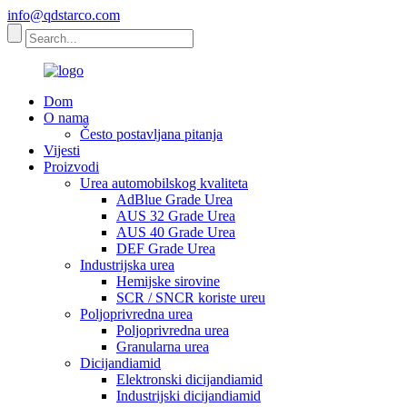
info@qdstarco.com
Dom
O nama
Često postavljana pitanja
Vijesti
Proizvodi
Urea automobilskog kvaliteta
AdBlue Grade Urea
AUS 32 Grade Urea
AUS 40 Grade Urea
DEF Grade Urea
Industrijska urea
Hemijske sirovine
SCR / SNCR koriste ureu
Poljoprivredna urea
Poljoprivredna urea
Granularna urea
Dicijandiamid
Elektronski dicijandiamid
Industrijski dicijandiamid