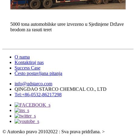
5000 tona automobilske uree izvezeno u Sjedinjene Države
brodom za rasuti teret
O nama
Kontaktiraj nas
Success Case
Često postavljana pitanja
info@qdstarco.com
QINGDAO STARCO CHEMICAL CO., LTD
Tel:+86-0532-86217298
© Autorsko pravo 20102022 : Sva prava pridržana.
>