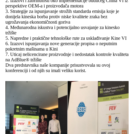
2. Izazovi i zabrinutosti oko implementacije budućeg China VI iz
perspektive OEM-a i proizvođača motora
3. Strategije za ispunjavanje strožih standarda emisija koje je
donijela kineska borba protiv niske kvalitete zraka bez
ugrožavanja ekonomičnosti goriva
4. Međunarodna iskustva i potencijalno usvajanje za kinesko
tržište
5. Napredne i praktične tehnološke rute za usklađivanje Kine VI
6. Izazovi ispunjavanja nove generacije propisa o neputnim
pokretnim mašinama u Kini
7. Uticaj nelicencirane proizvodnje i nedostatak kontrole kvaliteta
na AdBlue® tržište
Dva predstavnika naše kompanije prisustvovala su ovoj
konferenciji i od njih su imali veliku korist.