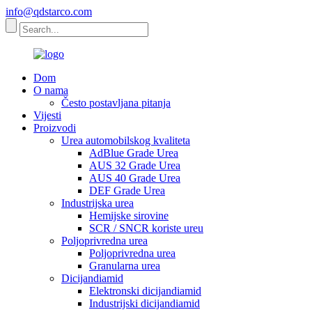
info@qdstarco.com
Dom
O nama
Često postavljana pitanja
Vijesti
Proizvodi
Urea automobilskog kvaliteta
AdBlue Grade Urea
AUS 32 Grade Urea
AUS 40 Grade Urea
DEF Grade Urea
Industrijska urea
Hemijske sirovine
SCR / SNCR koriste ureu
Poljoprivredna urea
Poljoprivredna urea
Granularna urea
Dicijandiamid
Elektronski dicijandiamid
Industrijski dicijandiamid