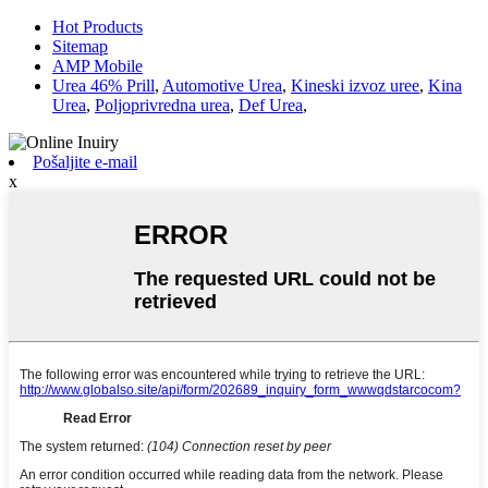
Hot Products
Sitemap
AMP Mobile
Urea 46% Prill
,
Automotive Urea
,
Kineski izvoz uree
,
Kina
Urea
,
Poljoprivredna urea
,
Def Urea
,
Pošaljite e-mail
x