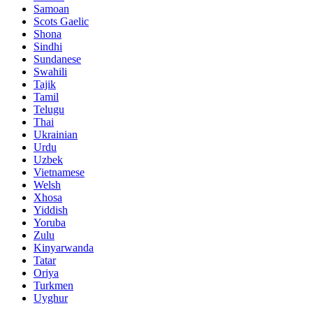
Samoan
Scots Gaelic
Shona
Sindhi
Sundanese
Swahili
Tajik
Tamil
Telugu
Thai
Ukrainian
Urdu
Uzbek
Vietnamese
Welsh
Xhosa
Yiddish
Yoruba
Zulu
Kinyarwanda
Tatar
Oriya
Turkmen
Uyghur